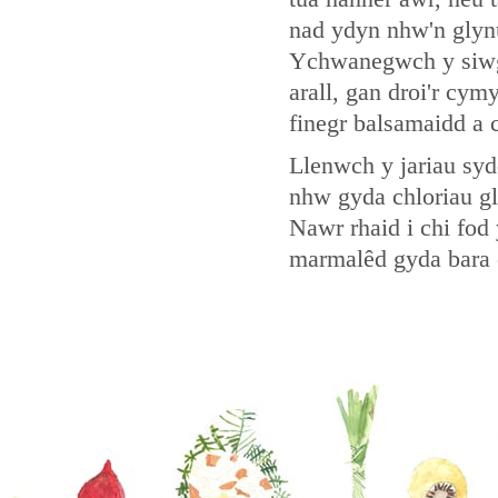
nad ydyn nhw'n glyn
Ychwanegwch y siwgr
arall, gan droi'r cy
finegr balsamaidd a 
Llenwch y jariau syd
nhw gyda chloriau gl
Nawr rhaid i chi fod
marmalêd gyda bara 