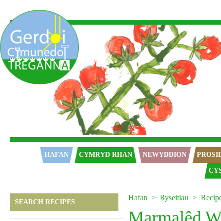
Hafan
HAFAN
CYMRYD RHAN
NEWYDDION
PROSI
CY
Hafan
Ryseitiau
Recip
SEARCH RECIPES
Marmalêd W