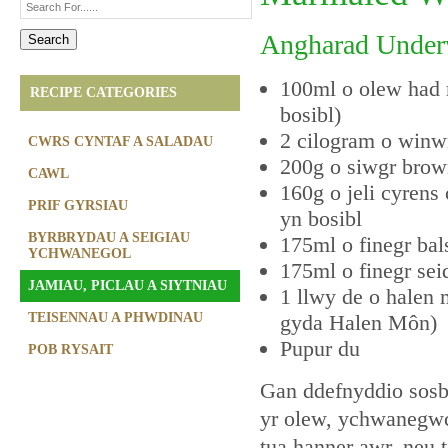
Angharad Unde
100ml o olew had 
RECIPE CATEGORIES
bosibl)
2 cilogram o winw
CWRS CYNTAF A SALADAU
200g o siwgr bro
CAWL
160g o jeli cyrens
PRIF GYRSIAU
yn bosibl
BYRBRYDAU A SEIGIAU
175ml o finegr ba
YCHWANEGOL
175ml o finegr sei
JAMIAU, PICLAU A SIYTNIAU
1 llwy de o halen
TEISENNAU A PHWDINAU
gyda Halen Môn)
Pupur du
POB RYSAIT
Gan ddefnyddio sos
yr olew, ychwanegwch
tua hanner awr, neu 