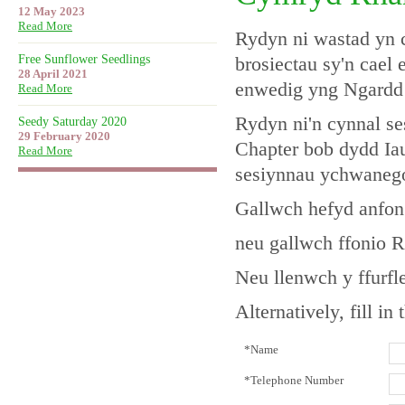
12 May 2023
Read More
Rydyn ni wastad yn 
Free Sunflower Seedlings
brosiectau sy'n cael
28 April 2021
enwedig yng Ngardd
Read More
Rydyn ni'n cynnal s
Seedy Saturday 2020
29 February 2020
Chapter bob dydd Ia
Read More
sesiynnau ychwanego
Gallwch hefyd anfon
neu gallwch ffonio R
Neu llenwch y ffurfle
Alternatively, fill i
*Name
*Telephone Number