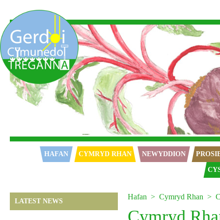
Hafan
HAFAN
CYMRYD RHAN
NEWYDDION
PROSI
CY
Hafan
Cymryd Rhan
C
LATEST NEWS
Cymryd Rha